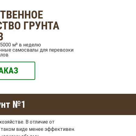
СТВЕННОЕ
ТВО ГРУНТА
В
5000 м³ в неделю
нные самосвалы для перевозки
алов
АКАЗ
унт №1
озяйстве. В отличие от
в таком виде менее эффективен.