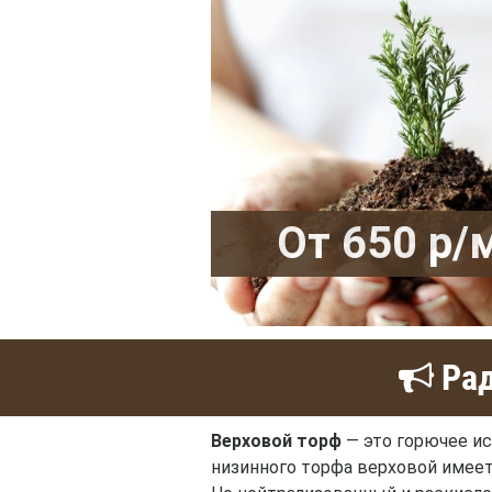
От 650 р/
Рад
Верховой торф
— это горючее ис
низинного торфа верховой имеет