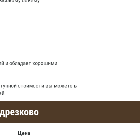
высокому объему
й и обладает хорошими
тупной стоимости вы можете в
ей.
одрезково
Цена