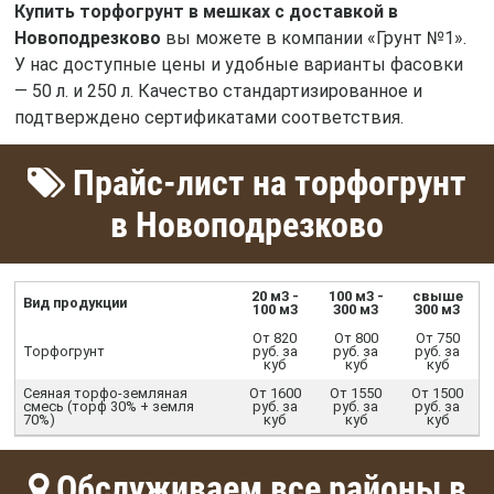
Купить торфогрунт в мешках с доставкой в
Новоподрезково
вы можете в компании «Грунт №1».
У нас доступные цены и удобные варианты фасовки
— 50 л. и 250 л. Качество стандартизированное и
подтверждено сертификатами соответствия.
Прайс-лист на торфогрунт
в Новоподрезково
20 м3 -
100 м3 -
свыше
Вид продукции
100 м3
300 м3
300 м3
От 820
От 800
От 750
Торфогрунт
руб. за
руб. за
руб. за
куб
куб
куб
Сеяная торфо-земляная
От 1600
От 1550
От 1500
смесь (торф 30% + земля
руб. за
руб. за
руб. за
70%)
куб
куб
куб
Обслуживаем все районы в