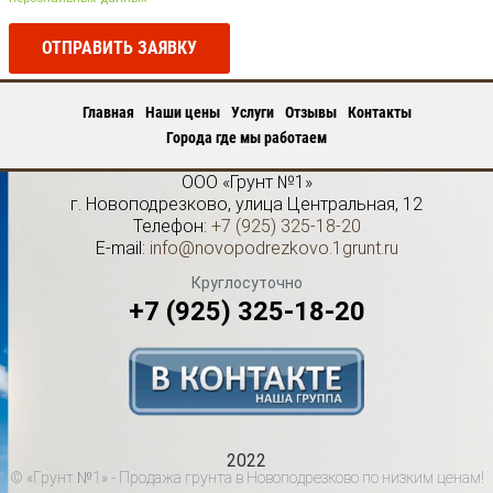
ОТПРАВИТЬ ЗАЯВКУ
Главная
Наши цены
Услуги
Отзывы
Контакты
Города где мы работаем
ООО «Грунт №1»
г.
Новоподрезково
,
улица Центральная, 12
Телефон:
+7 (925) 325-18-20
E-mail:
info@novopodrezkovo.1grunt.ru
Круглосуточно
+7 (925) 325-18-20
2022
© «Грунт №1» - Продажа грунта в Новоподрезково по низким ценам!