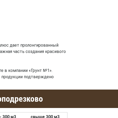
 плюс дает пролонгированный
ажная часть создания красивого
 в компании «Грунт №1».
во продукции подтверждено
оподрезково
- 300 м3
свыше 300 м3